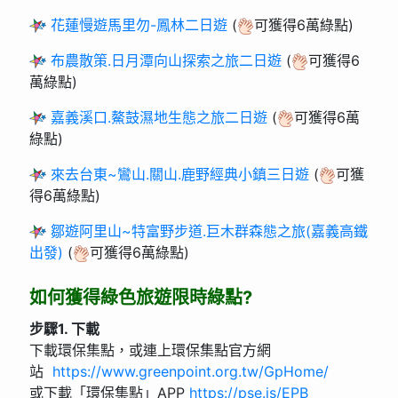
花蓮慢遊馬里勿-鳳林二日遊
(
可獲得6萬綠點)
布農散策.日月潭向山探索之旅二日遊
(
可獲得6
萬綠點)
嘉義溪口.鰲鼓濕地生態之旅二日遊
(
可獲得6萬
綠點)
來去台東~鸞山.關山.鹿野經典小鎮三日遊
(
可獲
得6萬綠點)
鄒遊阿里山~特富野步道.巨木群森態之旅(嘉義高鐵
出發)
(
可獲得6萬綠點)
如何獲得綠色旅遊限時綠點?
步驟1. 下載
下載環保集點，或連上環保集點官方網
站
https://www.greenpoint.org.tw/GpHome/
或下載「環保集點」APP
https://pse.is/EPB