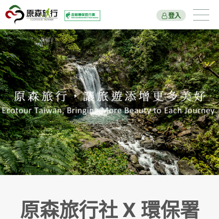
登入
遊程總覽
旅遊主題
國家公園
新北市綠色旅遊
原森好報
關於我們
出團行程與報名
原森旅行社 X 環保署