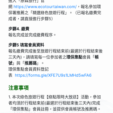
進入「原森旅行」官
網
https://www.ecotourtaiwan.com/
，報名參加環
保署推薦之「精選綠色旅遊行程」。（已報名繳費完
成者，請直接進行步驟5）
步驟4. 繳費
報名完成並完成繳費程序。
步驟5 填寫會員資料
報名繳費完成後至旅遊行程結束前(最遲於行程結束後
三天內)，請填寫每一位參加者之
環保集點
會員「
帳
號
」與「
推薦碼
」。
環保集點會員資料登記
表
https://forms.gle/XFE7U9s1LMHd5wFA6
注意事項
1. 本次綠色旅遊行程【綠點限時大放送】活動，參加
者均須於行程結束前(最遲於行程結束後三天內)完成
「環保集點」會員註冊，並提供會員帳號及推薦碼。