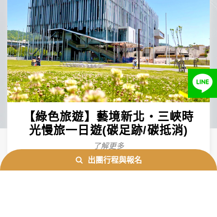
【綠色旅遊】藝境新北‧三峽時
光慢旅一日遊(碳足跡/碳抵消)
了解更多
出團行程與報名