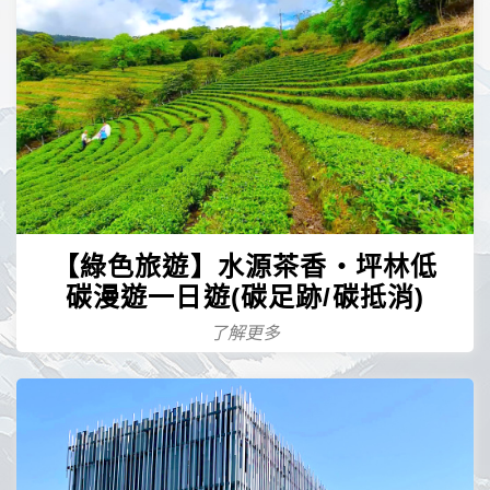
【綠色旅遊】水源茶香‧坪林低
碳漫遊一日遊(碳足跡/碳抵消)
了解更多