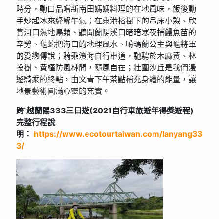
時分，動口品嚐新南田媽媽料理的在地風味，飯後動
手炒起冰來紓解午氣；在東港榕樹下的吊床小憩、欣
賞河口濕地鳥類、聽聞蘭陽溪口暗暗寒夜捕鰻魚苗的
辛勞、龜蛇把海口的地理風水、噶瑪蘭公主與龜將軍
的愛戀傳說；騎乘濱海自行車道，馳騁於木麻黃、林
投樹、黃槿防風林間，隨風自在；壯圍沙丘是我們漫
遊騎乘的終點，由文青下午茶點補充身體的能量，讓
地景藝術圓滿心靈的充實。
跨˙越蘭陽333三日遊(2021自行車旅遊年得獎遊程)
完整行程說
明：
https://www.ecotourtaiwan.com/lanyang33
3/