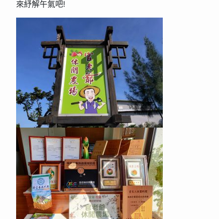
來紓解午氣吧!