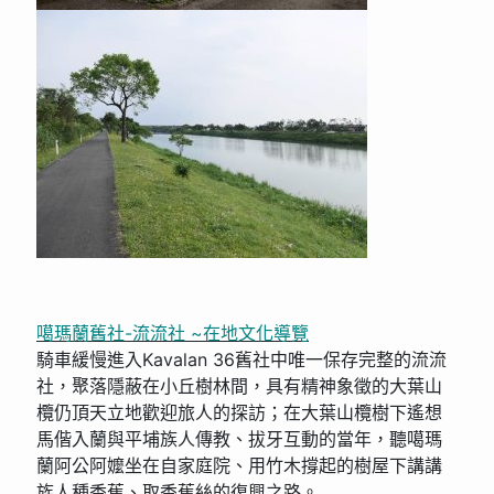
噶瑪蘭舊社-流流社 ~在地文化導覽
騎車緩慢進入Kavalan 36舊社中唯一保存完整的流流
社，聚落隱蔽在小丘樹林間，具有精神象徵的大葉山
欖仍頂天立地歡迎旅人的探訪；在大葉山欖樹下遙想
馬偕入蘭與平埔族人傳教、拔牙互動的當年，聽噶瑪
蘭阿公阿嬤坐在自家庭院、用竹木撐起的樹屋下講講
族人種香蕉、取香蕉絲的復興之路。