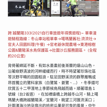
跨˙越蘭陽333(2021自行車旅遊年得獎遊程)~ 單車漫
遊騎程路線：冬山車站租單車→噶瑪蘭舊社:流流社→
官夫人田園料理(午餐) →官老爺休閒農場→東港榕樹
公園&蘭陽溪水鳥保護區→壯圍沙丘服務園區。 (全程
約20公里)
背倚著綿延不斷，有如水墨畫前後漸層的遠山山色，
沿著綠野清波的河畔緩緩而行，時不時望著珍珠社區
等沃野平疇的田園稻浪，駐足田野溪流的群聚雁鴨或
昂首獨立的鷺科家族（白鷺鷥、蒼鷺、…），冬季還可
欣賞五十二甲溼地上季節候鳥飛越而過。順著環島１
號線（台2省道），在加禮遠橋上跨越冬山河，騎上噶
瑪蘭大橋跨越蘭陽溪／宜蘭河，眺望三河匯流溪口；
壯圍濱海沙地孕育出的哈密瓜果是可食的風景，中午