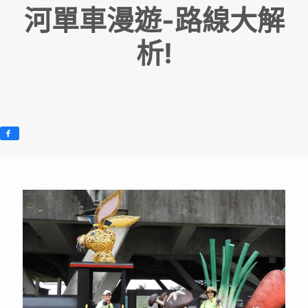
河單車漫遊-路線大解
析!