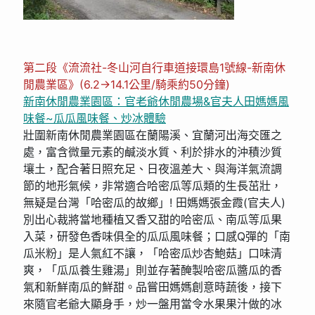
第二段《流流社-冬山河自行車道接環島1號線-新南休
閒農業區》(6.2→14.1公里/騎乘約50分鐘)
新南休閒農業園區：官老爺休閒農場&官夫人田媽媽風
味餐~瓜瓜風味餐、炒冰體驗
壯圍新南休閒農業園區在蘭陽溪、宜蘭河出海交匯之
處，富含微量元素的鹹淡水質、利於排水的沖積沙質
壤土，配合著日照充足、日夜溫差大、與海洋氣流調
節的地形氣候，非常適合哈密瓜等瓜類的生長茁壯，
無疑是台灣「哈密瓜的故鄉」! 田媽媽張金霞(官夫人)
別出心裁將當地種植又香又甜的哈密瓜、南瓜等瓜果
入菜，研發色香味俱全的瓜瓜風味餐；口感Q彈的「南
瓜米粉」是人氣紅不讓，「哈密瓜炒杏鮑菇」口味清
爽，「瓜瓜養生雞湯」則並存著醃製哈密瓜醬瓜的香
氣和新鮮南瓜的鮮甜。品嘗田媽媽創意時蔬後，接下
來隨官老爺大顯身手，炒一盤用當令水果果汁做的冰