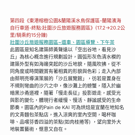
第四段《東港榕樹公園&蘭陽溪水鳥保護區-蘭陽濱海
自行車道-終點:壯圍沙丘旅遊服務園區》(17.2→20.2公
里/騎乘約15分鐘)
壯圍沙丘旅遊服務園區~還車、園區導覽、下午茶
此園區是知名建築師黃聲遠以「空出谷地，看見沙
丘」為核心概念進行規劃設計，圓弧形灰色清水模的
建築外型有如海邊突起的沙丘地貌，隨風吹拂，從不
同角度或時間觀賞有著相異的形貌與色彩；走入內部
由蔡明亮導演策展的「沙丘展覽館」，彷若是置身在
不規則彎曲的沙穴之中，像沙灘上的螃蟹，隱入於幽
暗黑沙甬道裡，隨著「慢走長征」投影遊走，感受光
與影的變化，體現行者緩慢、慢活、靜謐感受的生命
節奏。園區內的Pain de KAI 可為烘焙是宜蘭在地知名
的文青麵包茶點店，進入涼爽的室內空間，喝杯咖
啡、品嚐芬香四溢的茶點(如肉桂捲等) ，望向室外大
地裝置藝術，愜意又自在。