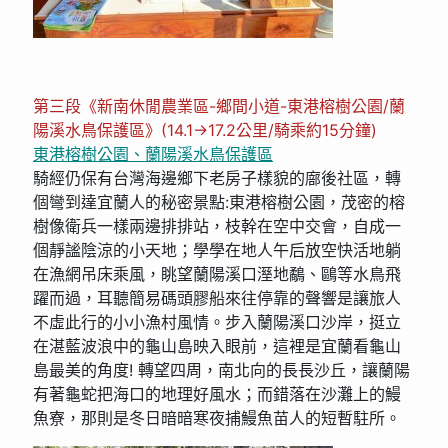
第三段《新南休閒農業區-鄉間小道-東港榕樹公園/蘭
陽溪水鳥保護區》(14.1→17.2公里/騎乘約15分鐘)
東港榕樹公園、蘭陽溪水鳥保護區
騎經仍保有台灣海邊鄉下老房子樣貌的廍後社區，轉
個彎到達宜蘭人的秘密景點:東港榕樹公園，茂密的榕
樹像衛兵一樣兩邊排排站，枝幹在空中交會，自成一
個靜謐陰涼的小天地；學學在地人午后放空快活地躺
在漁網吊床乘風，眺望蘭陽溪口溼地鷸、鷗等水鳥飛
躍而過，耳聽簡易碼頭膠船來往停靠的聲響是讓旅人
不虛此行的小小漁村風情。步入蘭陽溪口沙岸，挺立
在湛藍波浪中的龜山島映入眼前，這裡是宜蘭看龜山
島最美的角度! 轉望四周，南北向的長長沙丘，讓蘭陽
有著龜蛇把海口的地理好風水；而錯落在沙灘上的鰻
魚寮，那則是冬日暗暗寒夜捕鰻魚苗人的短暫駐所。