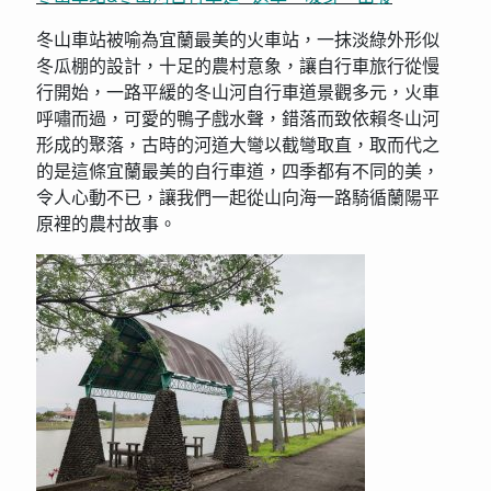
冬山車站被喻為宜蘭最美的火車站，一抹淡綠外形似
冬瓜棚的設計，十足的農村意象，讓自行車旅行從慢
行開始，一路平緩的冬山河自行車道景觀多元，火車
呼嘯而過，可愛的鴨子戲水聲，錯落而致依賴冬山河
形成的聚落，古時的河道大彎以截彎取直，取而代之
的是這條宜蘭最美的自行車道，四季都有不同的美，
令人心動不已，讓我們一起從山向海一路騎循蘭陽平
原裡的農村故事。