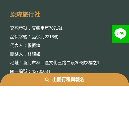
原森旅行社
交觀證號：交觀甲第7871號
品保字號：品保北2216號
代表人：張振煌
聯絡人：林純如
地址：新北市林口區文化三路二段306號3樓之1
統一編號：42705634
出團行程與報名
隱私權保護政策
聯絡我們
服務專線：02-2602-9569
傳真專線：02-2602-9535
聯絡信箱：customer@ecotourtaiwan.com