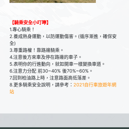
【騎乘安全小叮嚀】
1.專心騎乘！
2.養成熱身運動，以防運動傷害。(循序漸進，確保安
全)
3.尊重路權！靠路邊騎乘。
4.注意後方來車及停在路邊的車子。
5.表明你的行進動向，就如開車一樣變換車道。
6.注意力分配 前30~40% 後70%~60%。
7.回到柏油路上時，注意路面高低落差。
8.更多騎乘安全說明，請參考：
2021自行車旅遊年網
站