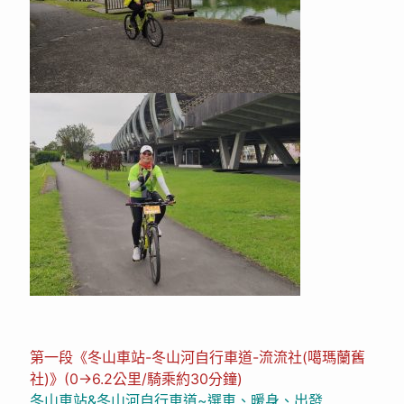
第一段《冬山車站-冬山河自行車道-流流社(噶瑪蘭舊
社)》(0→6.2公里/騎乘約30分鐘)
冬山車站&冬山河自行車道~選車、暖身、出發