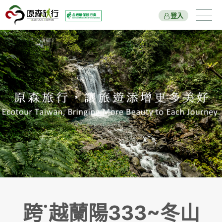
登入
遊程總覽
旅遊主題
國家公園
新北市綠色旅遊
原森好報
關於我們
出團行程與報名
跨˙越蘭陽333~冬山