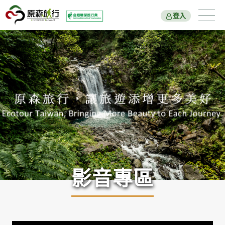
登入
遊程總覽
旅遊主題
國家公園
新北市綠色旅遊
原森好報
影音專區
關於我們
出團行程與報名