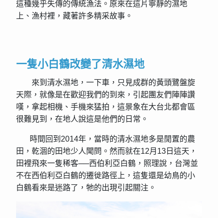
這種幾乎失傳的傳統漁法。原來在這片寧靜的濕地
上、漁村裡，藏著許多精采故事。
一隻小白鶴改變了清水濕地
來到清水濕地，一下車，只見成群的黃頭鷺盤旋
天際，就像是在歡迎我們的到來，引起團友們陣陣讚
嘆，拿起相機、手機來猛拍，這景象在大台北都會區
很難見到，在地人說這是他們的日常。
時間回到2014年，當時的清水濕地多是閒置的農
田，乾涸的田地少人聞問。然而就在12月13日這天，
田裡飛來一隻稀客──西伯利亞白鶴，照理說，台灣並
不在西伯利亞白鶴的遷徙路徑上，這隻還是幼鳥的小
白鶴看來是迷路了，牠的出現引起關注。