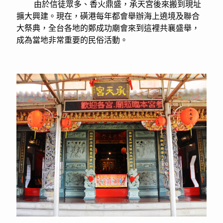
由於信徒眾多、香火鼎盛，承天宮後來搬到現址
擴大興建。現在，磺港每年都會舉辦海上遶境及聯合
大祭典，全台各地的鄭成功廟會來到這裡共襄盛舉，
成為當地非常重要的民俗活動。