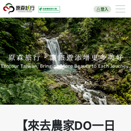
登入
遊程總覽
旅遊主題
國家公園
新北市綠色旅遊
原森好報
關於我們
出團行程與報名
【來去農家DO一日