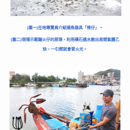
(圖一)在地導覽員介紹捕魚器具「桸仔」。
(圖二)現場示範蹦火仔的原理，利用磺石遇水散出易燃氣體乙
炔，一引燃就會冒火光。