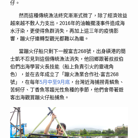
仔。
然而這種傳統漁法終究漸漸式微了，除了經濟效益
越來越不敷人力支出，2016年的油輪擱淺事件造成海
水汙染，更使得魚群消失，再加上這三年的疫情影
響，蹦火仔連轉型觀光都難以為繼。
當蹦火仔船只剩下一艘富吉268號，出身磺港的簡
士凱不忍見到這個傳統漁法消失，他回鄉跟著叔叔伯
伯們出海學習火長技能（船上負責引火的靈魂角
色），並在去年成立了「蹦火漁業合作社-富吉268
號」，在每年
5月中至9月底
，台灣近海捕撈青鱗魚、
苦蚵仔、丁香魚等趨光性魚種的季節，他們會帶著遊
客出海觀賞蹦火仔船捕魚。