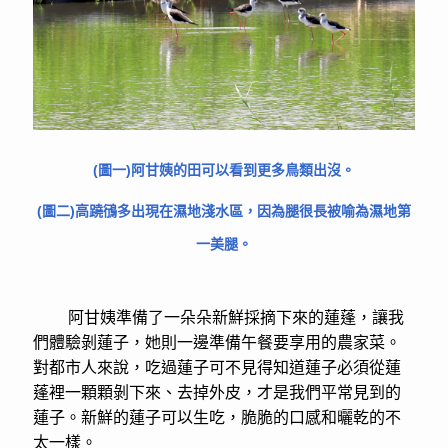
(圖一)阿甘姨的田可以看到更多鳥類出沒。
(圖二)高蹺鴴多出現在濕地淺水區，因為腿很長被喻為濕地第
一美腿。
阿甘姨準備了一朵朵新鮮採摘下來的蓮蓬，讓我
們體驗剝蓮子，她則一邊準備午餐要享用的農家菜。
對都市人來說，吃過蓮子可不見得知道蓮子必須從蓮
蓬裡一顆顆剝下來、去掉外皮，才是我們平常見到的
蓮子。新鮮的蓮子可以生吃，脆脆的口感和曬乾的不
太一樣。