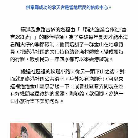
供奉鄭成功的承天宮是當地居民的信仰中心。
磺港及魚路古道的遊程由「「蹦火漁業合作社-富
吉268號」」的夥伴帶領，為了突破每年夏天才能出海
看蹦火仔的季節限制，他們培訓了一群金山在地導覽
員，把磺港社區的文化特色結合漁村體驗，變成獨特
的行程，吸引民眾一年四季都可以來磺港遊玩。
繞過社區裡的蜿蜒小路，從另一頭下山之後，對
面就是磺港社區公共浴室，戶外設有泡腳池，可以來
這裡泡泡金山溫泉舒緩一下，或者社區巷弄間現在也
有好幾間老屋改造的餐廳、咖啡館，歇個腳，為這一
日小旅行畫下美好句點。