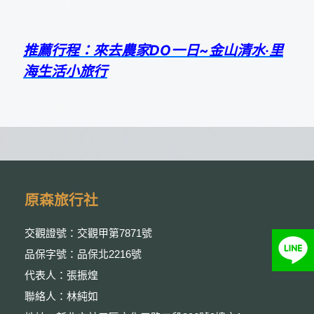
推薦行程：來去農家DO一日~金山清水‧里
海生活小旅行
原森旅行社
交觀證號：交觀甲第7871號
品保字號：品保北2216號
代表人：張振煌
聯絡人：林純如