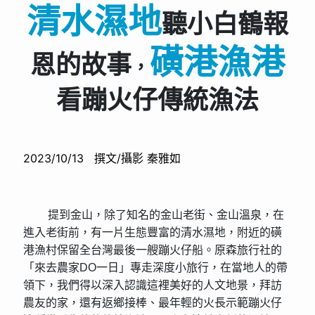
清水濕地
聽小白鶴報
磺港漁港
恩的故事
，
看蹦火仔傳統漁法
2023/10/13 撰文/攝影 秦雅如
提到金山，除了知名的金山老街、金山溫泉，在
進入老街前，有一片生態豐富的清水濕地，附近的磺
港漁村保留全台灣最後一艘蹦火仔船。原森旅行社的
「來去農家DO一日」專走深度小旅行，在當地人的帶
領下，我們得以深入認識這裡美好的人文地景，拜訪
農友的家，還有返鄉接棒、最年輕的火長示範蹦火仔