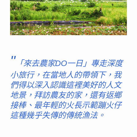
"
「來去農家DO一日」專走深度
小旅行，在當地人的帶領下，我
們得以深入認識這裡美好的人文
地景，拜訪農友的家，還有返鄉
接棒、最年輕的火長示範蹦火仔
這種幾乎失傳的傳統漁法。