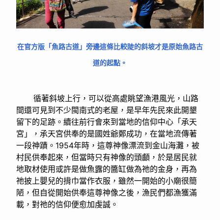
在官方版「魚路古道」旁邊這條比較陡的斜坡才是原始魚路古
道的起點。
循著斜坡上行，可以從高處眺望漁港風光，山路
間還可見到不少閩南式的老屋，是早年先民來此開墾
留下的足跡。續往前行會來到當地的信仰中心「承天
宮」，承天宮供奉的是國姓爺鄭成功，在當地流傳著
一段神蹟。1954年時，這尊神像漂流到金山海灘，被
村民供奉起來，但當時只有神像的頭顱，於是居民就
地取材使用或許是做魚露的醬缸做為祂的金身，再為
祂披上嬰兒的揹巾當作衣服，雖然一開始的小廟很簡
陋，但自從開始供奉這尊神像之後，漁民們都漁獲滿
載，對祂的信仰便愈加虔誠。