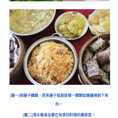
(圖一)剝蓮子體驗，原來蓮子就是這樣一顆顆從蓮蓬裡剝下來
的。
(圖二)清水餐桌品嘗在地食材料理的農家菜。