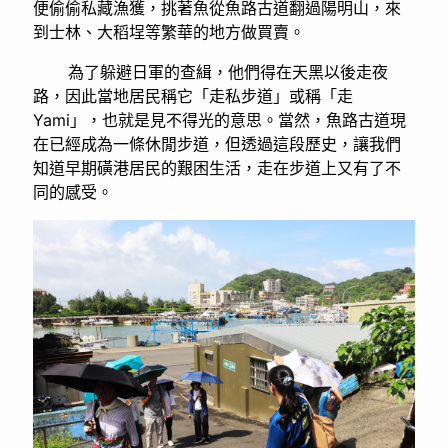
便偷偷私藏漁獲，挑著魚從魚路古道翻過陽明山，來
到士林、大稻埕等繁華的地方做買賣。
為了躲避日軍的查緝，他們得在天黑以後走夜
路，因此當地居民稱它「走私步道」或稱「走
Yami」，也就是見不得光的意思。當然，魚路古道現
在已經成為一條休閒步道，但透過這段歷史，讓我們
知道早期磺港居民的艱困生活，走在步道上又有了不
同的感受。