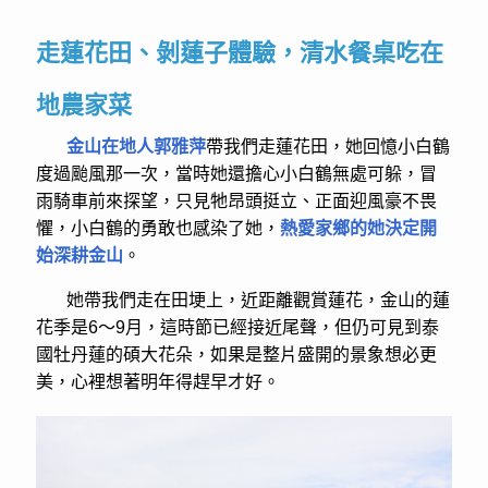
走蓮花田、剝蓮子體驗，清水餐桌吃在
地農家菜
金山在地人郭雅萍
帶我們走蓮花田，她回憶小白鶴
度過颱風那一次，當時她還擔心小白鶴無處可躲，冒
雨騎車前來探望，只見牠昂頭挺立、正面迎風豪不畏
懼，小白鶴的勇敢也感染了她，
熱愛家鄉的她決定開
始深耕金山
。
她帶我們走在田埂上，近距離觀賞蓮花，金山的蓮
花季是6～9月，這時節已經接近尾聲，但仍可見到泰
國牡丹蓮的碩大花朵，如果是整片盛開的景象想必更
美，心裡想著明年得趕早才好。