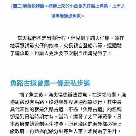
(圖二)曬魚乾體驗。捕撈上來的小魚會先在船上煮熟，上岸之
後再曝曬成魚乾。
當天我們不是出海行程，但見到了蹦火仔船，聽在
地導覽講蹦火仔的故事，火長親自登船示範，還體驗
了曬魚乾，也讓人更想要下次親自出海見證了。
魚路古道曾是一條走私步道
捕了魚之後，漁夫得想辦法賣魚。在清領時期，漁
港周邊沒有馬路，磺港與外界連通都靠步行，其中最
具代表性的就是魚路古道，不過「魚路古道」的名稱
卻是到日治時期才有。當時，爆發了太平洋戰爭，日
本政府開始管制民生物資，所有漁民的漁獲都必須上
繳政府，再透過配給分到每戶人家。漁民為了生計，