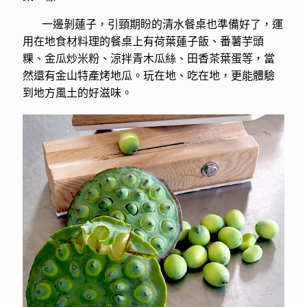
一邊剝蓮子，引頸期盼的清水餐桌也準備好了，運
用在地食材料理的餐桌上有荷葉蓮子飯、番薯芋頭
粿、金瓜炒米粉、涼拌青木瓜絲、田香茶葉蛋等，當
然還有金山特產烤地瓜。玩在地、吃在地，更能體驗
到地方風土的好滋味。