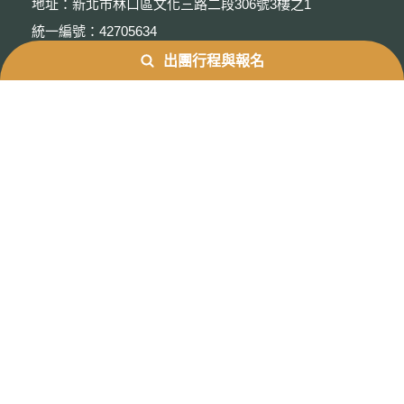
地址：新北市林口區文化三路二段306號3樓之1
統一編號：42705634
出團行程與報名
隱私權保護政策
聯絡我們
服務專線：02-2602-9569
傳真專線：02-2602-9535
聯絡信箱：customer@ecotourtaiwan.com
相關連結
掃描行動條碼即可將官方帳號加入好友