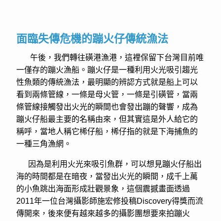
面臨失傳危機的蹦火仔傳統漁法
午後，我們轉往磺港漁港，這裡保留下台灣目前唯
一僅存的蹦火漁船。蹦火仔是一種利用火光吸引趨光
性魚類的傳統漁法，最明顯的辨認方式就是船上可以
看到兩條管線，一條是母火管，一條是引磺管，當兩
條管線接觸發出火光的瞬間也會發出蹦的聲響，成為
蹦火仔船最主要的名稱由來，但其實這是外人給它的
稱呼，當地人稱它桸仔船，桸仔指的就是下海捕魚的
一種三角漁網。
因為是利用火光來吸引魚群，可以想見蹦火仔船出
海的時間都是在暗夜，當發出火光的瞬間，成千上萬
的小魚跳出海面形成壯觀景象，這個震撼畫面透過
2011年一位台灣攝影師施宏修投稿Discovery得獎而流
傳開來，後來便有越來越多的攝影團想要來拍蹦火